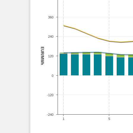
360
240
EUR/MWh
120
0
-120
-240
1
5