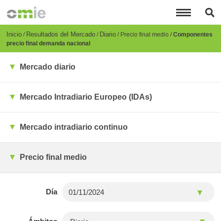
Pasar
al
contenido
principal
Breadcrumb
Inicio
Resultados del Mercado
Diario
Precio final medio
Componentes
precio final demanda nacional
Mercado diario
Mercado Intradiario Europeo (IDAs)
Mercado intradiario continuo
Precio final medio
Día