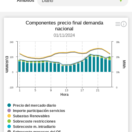
Ámbitos
Componentes precio final demanda
nacional
01/11/2024
240
30k
EUR/MWh
120
20k
MWh
0
10k
-120
0
1
5
9
13
17
21
Hora
Precio del mercado diario
Importe participación servicios
Subastas Renovables
Sobrecoste restricciones
Sobrecoste m. intradiario
Sobrecoste procesos del OS