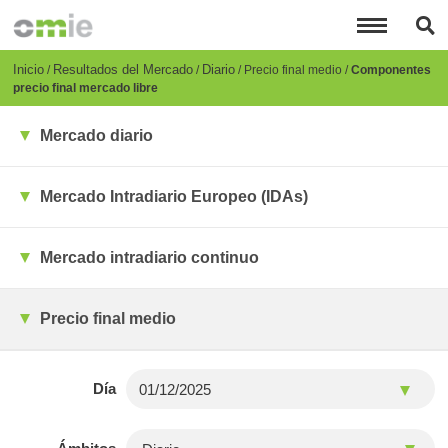
Pasar
al
contenido
principal
Breadcrumb
Inicio
Resultados del Mercado
Diario
Precio final medio
Componentes
precio final mercado libre
Mercado diario
Mercado Intradiario Europeo (IDAs)
Mercado intradiario continuo
Precio final medio
Día