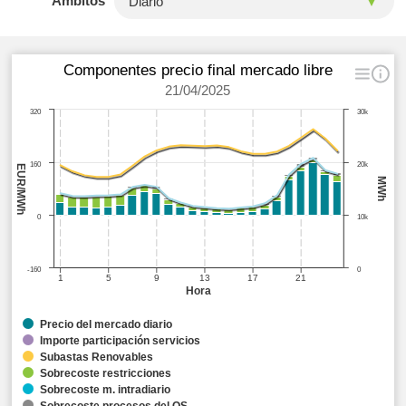
Ámbitos
Componentes precio final mercado libre
21/04/2025
320
30k
160
20k
EUR/MWh
MWh
0
10k
-160
0
1
5
9
13
17
21
Hora
Precio del mercado diario
Importe participación servicios
Subastas Renovables
Sobrecoste restricciones
Sobrecoste m. intradiario
Sobrecoste procesos del OS