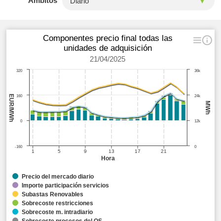
Ámbitos
Componentes precio final todas las
unidades de adquisición
21/04/2025
320
36k
EUR/MWh
160
24k
MWh
0
12k
-160
0
1
5
9
13
17
21
Hora
Precio del mercado diario
Importe participación servicios
Subastas Renovables
Sobrecoste restricciones
Sobrecoste m. intradiario
Sobrecoste procesos del OS