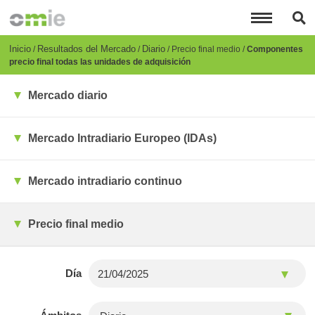
Pasar
al
contenido
principal
Breadcrumb
Inicio
Resultados del Mercado
Diario
Precio final medio
Componentes
precio final todas las unidades de adquisición
Mercado diario
Mercado Intradiario Europeo (IDAs)
Mercado intradiario continuo
Precio final medio
Día