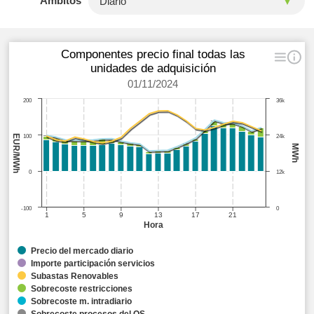
Ámbitos
Componentes precio final todas las
unidades de adquisición
01/11/2024
200
36k
EUR/MWh
100
24k
MWh
0
12k
-100
0
1
5
9
13
17
21
Hora
Precio del mercado diario
Importe participación servicios
Subastas Renovables
Sobrecoste restricciones
Sobrecoste m. intradiario
Sobrecoste procesos del OS