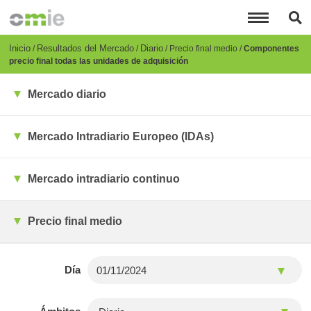
Pasar
al
contenido
principal
Breadcrumb
Inicio
Resultados del Mercado
Diario
Precio final medio
Componentes
precio final todas las unidades de adquisición
Mercado diario
Mercado Intradiario Europeo (IDAs)
Mercado intradiario continuo
Precio final medio
Día