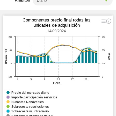
Ámbitos
Componentes precio final todas las
unidades de adquisición
14/09/2024
200
45k
EUR/MWh
100
30k
MWh
0
15k
-100
0
1
5
9
13
17
21
Hora
Precio del mercado diario
Importe participación servicios
Subastas Renovables
Sobrecoste restricciones
Sobrecoste m. intradiario
Sobrecoste procesos del OS