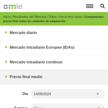
Pasar
al
contenido
principal
Breadcrumb
Inicio
Resultados del Mercado
Diario
Precio final medio
Componentes
precio final todas las unidades de adquisición
Mercado diario
Mercado Intradiario Europeo (IDAs)
Mercado intradiario continuo
Precio final medio
Día