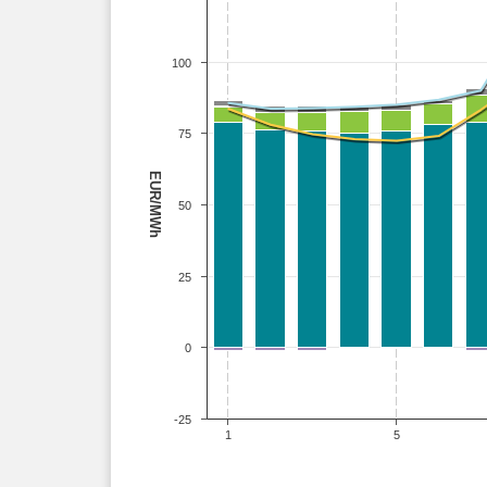
100
75
EUR/MWh
50
25
0
-25
1
5