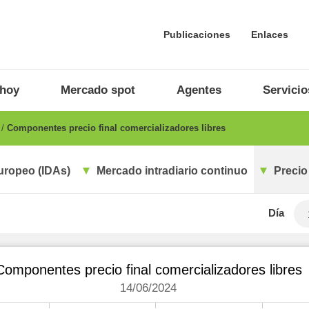
Publicaciones
Enlaces
 hoy
Mercado spot
Agentes
Servicio
o
Componentes precio final comercializadores libres
uropeo (IDAs)
Mercado intradiario continuo
Precio
Día
Componentes precio final comercializadores libres
14/06/2024