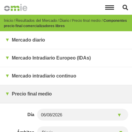
Pasar
al
contenido
principal
Breadcrumb
Inicio
Resultados del Mercado
Diario
Precio final medio
Componentes
precio final comercializadores libres
Mercado diario
Mercado Intradiario Europeo (IDAs)
Mercado intradiario continuo
Precio final medio
Día