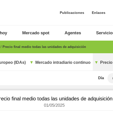
Publicaciones
Enlaces
 hoy
Mercado spot
Agentes
Servicio
o
Precio final medio todas las unidades de adquisición
uropeo (IDAs)
Mercado intradiario continuo
Precio
Día
recio final medio todas las unidades de adquisición
01/05/2025