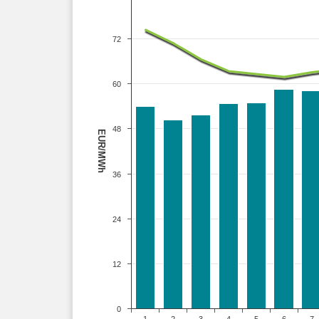
72
60
48
EUR/MWh
36
24
12
0