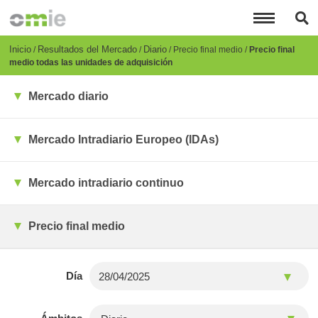
Pasar
al
contenido
principal
Breadcrumb
Inicio
Resultados del Mercado
Diario
Precio final medio
Precio final
medio todas las unidades de adquisición
Mercado diario
Mercado Intradiario Europeo (IDAs)
Mercado intradiario continuo
Precio final medio
Día