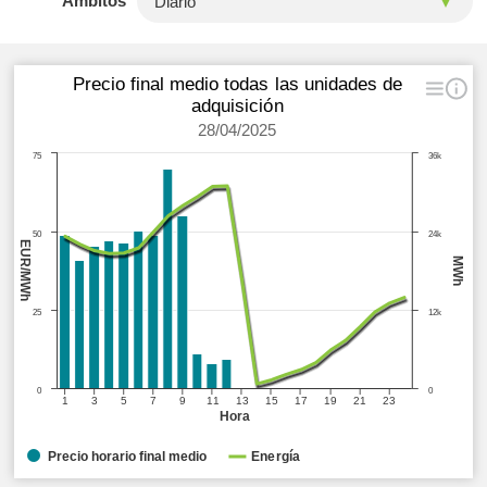
Ámbitos
Precio final medio todas las unidades de
adquisición
28/04/2025
75
36k
50
24k
EUR/MWh
MWh
25
12k
0
0
1
3
5
7
9
11
13
15
17
19
21
23
Hora
Precio horario final medio
Energía