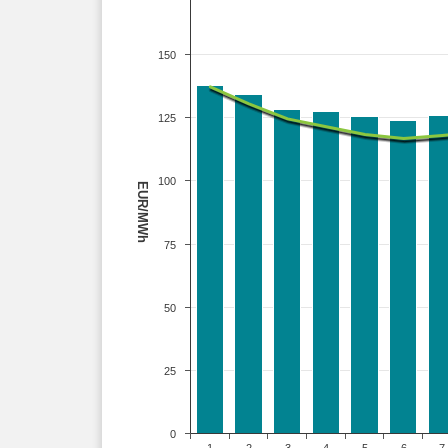
150
125
100
EUR/MWh
75
50
25
0