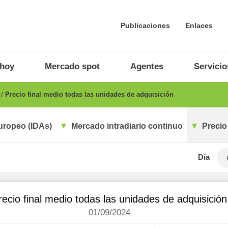
Publicaciones
Enlaces
 hoy
Mercado spot
Agentes
Servicio
o
Precio final medio todas las unidades de adquisición
uropeo (IDAs)
Mercado intradiario continuo
Precio
Día
recio final medio todas las unidades de adquisición
01/09/2024