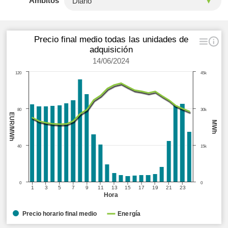
Ámbitos
Precio final medio todas las unidades de
adquisición
14/06/2024
120
45k
80
30k
EUR/MWh
MWh
40
15k
0
0
1
3
5
7
9
11
13
15
17
19
21
23
Hora
Precio horario final medio
Energía