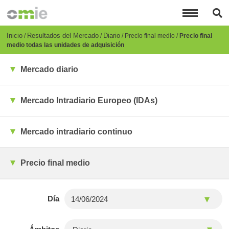
Pasar
al
contenido
principal
Breadcrumb
Inicio
Resultados del Mercado
Diario
Precio final medio
Precio final
medio todas las unidades de adquisición
Mercado diario
Mercado Intradiario Europeo (IDAs)
Mercado intradiario continuo
Precio final medio
Día