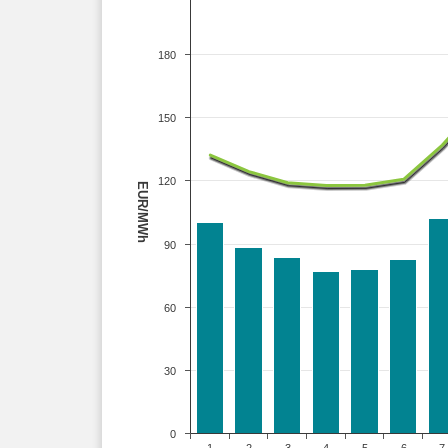
180
150
120
EUR/MWh
90
60
30
0