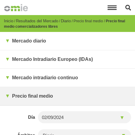
Pasar
al
contenido
principal
Breadcrumb
Inicio
Resultados del Mercado
Diario
Precio final medio
Precio final
medio comercializadores libres
Mercado diario
Mercado Intradiario Europeo (IDAs)
Mercado intradiario continuo
Precio final medio
Día