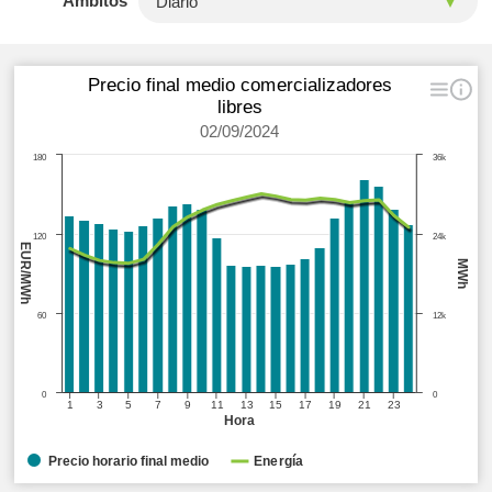
Ámbitos
Precio final medio comercializadores
libres
02/09/2024
180
36k
120
24k
EUR/MWh
MWh
60
12k
0
0
1
3
5
7
9
11
13
15
17
19
21
23
Hora
Precio horario final medio
Energía