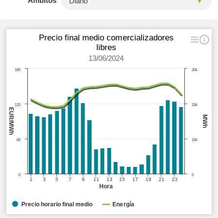
Ámbitos
Precio final medio comercializadores
libres
13/06/2024
180
30k
120
20k
EUR/MWh
MWh
60
10k
0
0
1
3
5
7
9
11
13
15
17
19
21
23
Hora
Precio horario final medio
Energía