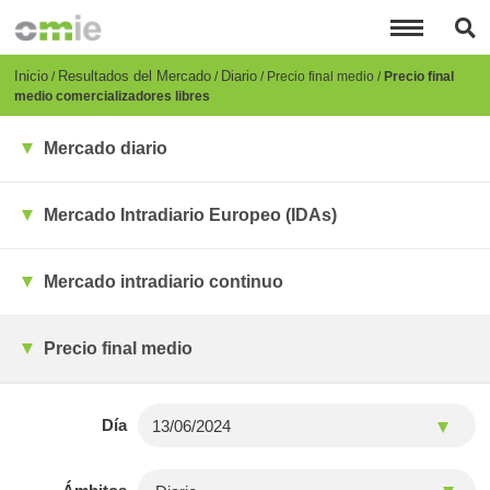
Pasar
al
contenido
principal
Breadcrumb
Inicio
Resultados del Mercado
Diario
Precio final medio
Precio final
medio comercializadores libres
Mercado diario
Mercado Intradiario Europeo (IDAs)
Mercado intradiario continuo
Precio final medio
Día