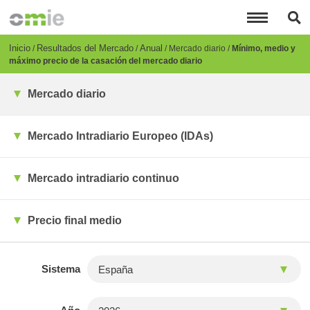
Pasar
al
contenido
principal
Breadcrumb
Inicio
Resultados del Mercado
Anual
Mercado diario
Mínimo, medio y
máximo precio de la casación del mercado diario
Mercado diario
Mercado Intradiario Europeo (IDAs)
Mercado intradiario continuo
Precio final medio
Sistema