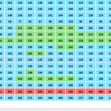
01
101
124
144
136
126
151
144
119
111
116
1
4
108
127
154
132
129
150
149
127
109
112
1
52
146
143
157
151
141
144
150
147
138
114
1
0
66
77
92
97
89
100
104
95
88
85
9
33
152
211
231
237
235
240
223
186
181
195
1
90
197
242
261
258
237
247
238
209
213
218
2
01
215
232
233
245
240
251
256
219
215
218
2
51
154
167
190
192
196
214
202
188
187
175
1
58
152
193
202
201
198
196
183
171
149
140
1
15
104
137
143
132
136
138
141
129
92
84
9
7
71
114
139
124
114
122
123
110
77
52
26
150
191
199
194
191
192
181
165
161
156
1
65
180
224
225
231
228
230
218
197
181
186
1
66
167
194
192
186
188
187
189
176
176
164
1
11
457
532
544
525
533
531
536
501
481
488
4
19
129
162
171
164
156
159
156
137
130
126
1