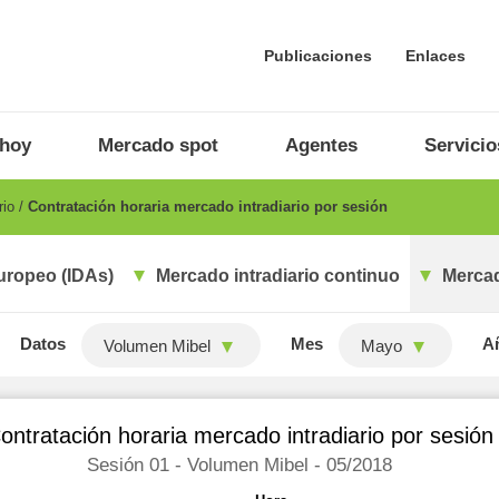
Publicaciones
Enlaces
 hoy
Mercado spot
Agentes
Servicio
rio
Contratación horaria mercado intradiario por sesión
uropeo (IDAs)
Mercado intradiario continuo
Mercad
Datos
Mes
A
Volumen Mibel
Mayo
ontratación horaria mercado intradiario por sesión
Sesión 01 - Volumen Mibel - 05/2018