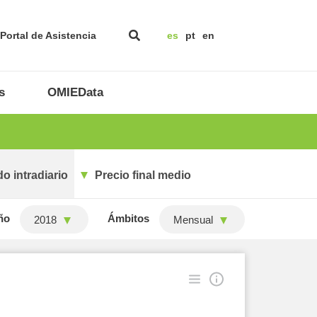
Portal de Asistencia
es
pt
en
s
OMIEData
o intradiario
Precio final medio
ño
Ámbitos
2018
Mensual