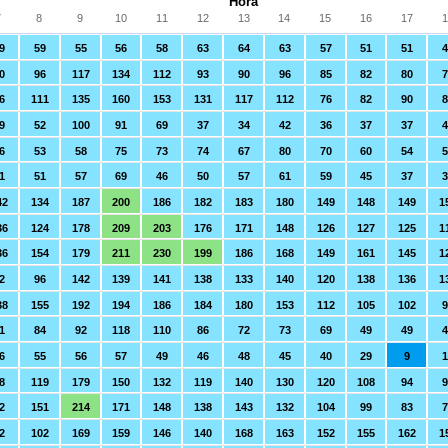
Hora
7
8
9
10
11
12
13
14
15
16
17
1
9
59
55
56
58
63
64
63
57
51
51
4
0
96
117
134
112
93
90
96
85
82
80
7
6
111
135
160
153
131
117
112
76
82
90
9
52
100
91
69
37
34
42
36
37
37
4
6
53
58
75
73
74
67
80
70
60
54
5
1
51
57
69
46
50
57
61
59
45
37
3
42
134
187
200
186
182
183
180
149
148
149
1
36
124
178
209
203
176
171
148
126
127
125
1
36
154
179
211
230
199
186
168
149
161
145
1
2
96
142
139
141
138
133
140
120
138
136
1
38
155
192
194
186
184
180
153
112
105
102
9
1
84
92
118
110
86
72
73
69
49
49
4
6
55
56
57
49
46
48
45
40
29
9
1
8
119
179
150
132
119
140
130
120
108
94
9
2
151
214
171
148
138
143
132
104
99
83
2
102
169
159
146
140
168
163
152
155
162
1