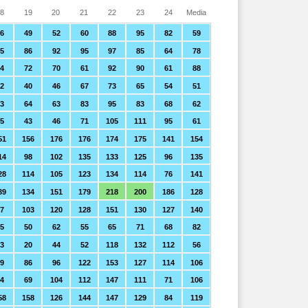
8
19
20
21
22
23
24
Media
6
49
52
60
88
95
82
59
5
86
92
95
97
85
64
78
84
72
70
61
92
90
61
88
2
40
46
67
73
65
54
51
3
64
63
83
95
83
68
62
5
43
46
71
105
111
95
61
51
156
176
176
174
175
141
154
14
98
102
135
133
125
96
135
28
114
105
123
134
114
76
141
39
134
151
179
218
200
186
128
7
103
120
128
151
130
127
140
5
50
62
55
65
71
68
82
3
20
44
52
118
132
112
56
9
86
96
122
153
127
114
106
74
69
104
112
147
111
71
106
58
158
126
144
147
129
84
119