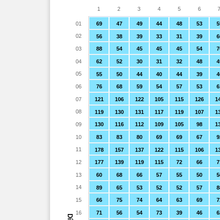
1
2
3
4
5
6
01
69
47
49
44
48
53
5
02
56
38
39
33
31
39
6
03
88
54
45
45
45
54
7
04
62
52
30
31
32
48
4
05
55
50
44
40
44
39
4
06
76
68
59
54
57
53
6
07
121
106
122
105
115
126
1
08
119
130
131
117
119
107
1
09
130
116
112
109
105
98
1
10
83
83
80
69
69
67
9
11
178
157
137
122
115
106
1
12
177
139
119
115
72
66
7
13
60
68
66
57
55
50
5
14
89
65
53
52
52
57
8
15
66
75
74
64
63
69
7
16
71
56
54
73
39
46
6
Día