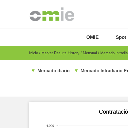
Pasar
al
contenido
principal
OMIE
Menu
OMIE
Spot
-
ES
Breadcrumb
Inicio
Market Results History
Mensual
Mercado intradia
Mercado diario
Mercado Intradiario E
Contratació
4.000