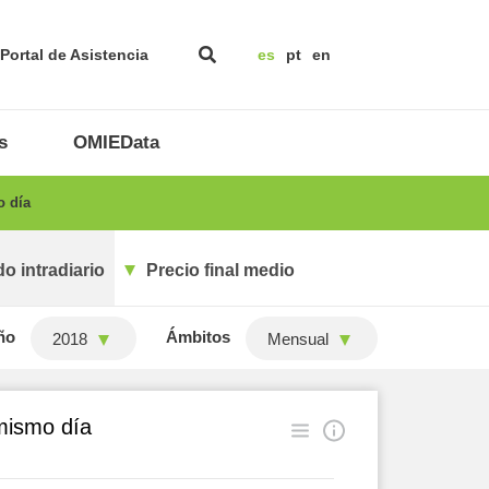
Portal de Asistencia
es
pt
en
s
OMIEData
o día
o intradiario
Precio final medio
ño
Ámbitos
2018
Mensual
 mismo día