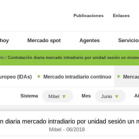
Publicaciones
Enlaces
 hoy
Mercado spot
Agentes
Servicio
rio
Contratación diaria mercado intradiario por unidad sesión un mism
uropeo (IDAs)
Mercado intradiario continuo
Mercad
Sistema
Mes
A
Mibel
Junio
n diaria mercado intradiario por unidad sesión un
Mibel - 06/2018