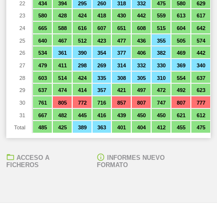
22
434
394
295
260
318
332
475
580
629
23
580
428
424
418
430
442
559
613
617
24
665
588
616
607
651
608
515
604
642
25
640
467
512
423
477
436
355
505
574
26
534
361
390
354
377
406
382
469
442
27
479
411
298
269
314
332
330
369
340
28
603
514
424
335
308
305
310
554
637
29
637
474
414
357
421
497
472
492
623
30
761
805
772
716
857
807
747
807
777
31
667
482
445
416
439
450
450
621
612
Total
485
425
389
363
401
404
412
455
475
ACCESO A
INFORMES NUEVO
FICHEROS
FORMATO