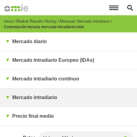
Pasar
al
contenido
principal
Breadcrumb
Inicio
Market Results History
Mensual
Mercado intradiario
Contratación horaria mercado intradiario total
Mercado diario
Mercado Intradiario Europeo (IDAs)
Mercado intradiario continuo
Mercado intradiario
Precio final medio