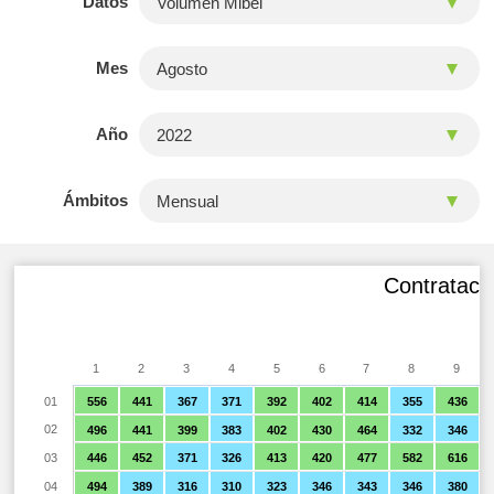
Datos
Mes
Año
Ámbitos
Contratació
1
2
3
4
5
6
7
8
9
01
556
441
367
371
392
402
414
355
436
02
496
441
399
383
402
430
464
332
346
03
446
452
371
326
413
420
477
582
616
04
494
389
316
310
323
346
343
346
380