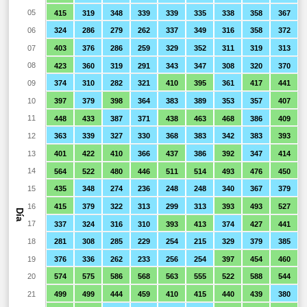
05
415
319
348
339
339
335
338
358
367
06
324
286
279
262
337
349
316
358
372
07
403
376
286
259
329
352
311
319
313
08
423
360
319
291
343
347
308
320
370
09
374
310
282
321
410
395
361
417
441
10
397
379
398
364
383
389
353
357
407
11
448
433
387
371
438
463
468
386
409
12
363
339
327
330
368
383
342
383
393
13
401
422
410
366
437
386
392
347
414
14
564
522
480
446
511
514
493
476
450
15
435
348
274
236
248
248
340
367
379
16
415
379
322
313
299
313
393
493
527
Día
17
337
324
316
310
393
413
374
427
441
18
281
308
285
229
254
215
329
379
385
19
376
336
262
233
256
254
397
454
460
20
574
575
586
568
563
555
522
588
544
21
499
499
444
459
410
415
440
439
380