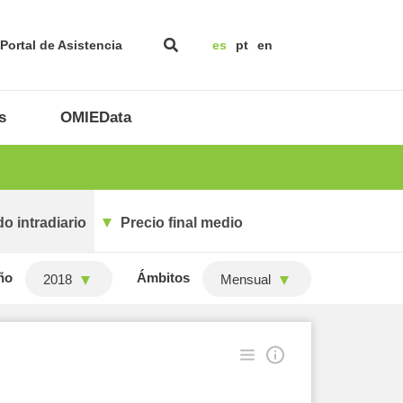
Portal de Asistencia
es
pt
en
s
OMIEData
o intradiario
Precio final medio
ño
Ámbitos
2018
Mensual