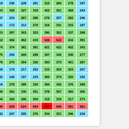
19
236
228
261
315
284
278
197
03
328
327
318
402
351
368
243
87
224
267
285
276
257
282
246
81
172
212
270
316
331
315
197
23
297
303
323
390
352
337
268
02
456
462
433
526
522
416
391
74
374
381
381
421
422
402
343
75
255
269
289
357
342
336
277
78
270
304
326
383
373
401
287
69
174
217
252
310
304
303
207
42
140
157
233
360
374
320
192
64
279
289
320
360
342
376
268
39
352
330
351
378
357
366
306
84
326
290
304
319
319
317
273
99
628
624
683
707
656
591
561
42
247
255
276
334
321
296
234