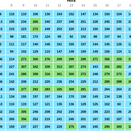
Hora
7
8
9
10
11
12
13
14
15
16
17
1
6
115
110
106
130
154
152
147
134
150
154
1
13
195
234
266
240
237
248
251
228
245
235
2
15
215
223
272
249
253
220
213
150
184
191
1
7
98
181
170
124
99
92
102
88
107
94
9
2
111
117
140
146
161
155
157
144
145
126
1
2
94
102
129
110
147
148
159
149
156
124
1
86
214
273
300
276
299
299
290
271
356
329
3
07
227
307
342
339
313
307
274
243
282
282
2
86
241
280
308
316
301
300
272
248
279
273
2
36
142
208
212
220
236
234
229
212
289
288
2
18
259
277
292
283
325
309
281
221
264
264
2
11
134
155
197
197
184
170
158
149
134
138
1
10
110
119
127
121
135
136
129
125
102
60
7
32
210
305
246
208
202
234
208
196
223
196
2
25
265
356
252
215
241
245
201
167
192
167
1
09
159
237
227
204
229
275
265
245
290
300
3