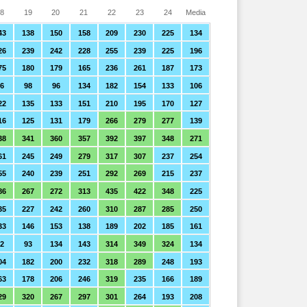
8
19
20
21
22
23
24
Media
43
138
150
158
209
230
225
134
26
239
242
228
255
239
225
196
75
180
179
165
236
261
187
173
6
98
96
134
182
154
133
106
22
135
133
151
210
195
170
127
16
125
131
179
266
279
277
139
38
341
360
357
392
397
348
271
61
245
249
279
317
307
237
254
55
240
239
251
292
269
215
237
86
267
272
313
435
422
348
225
35
227
242
260
310
287
285
250
33
146
153
138
189
202
185
161
2
93
134
143
314
349
324
134
04
182
200
232
318
289
248
193
63
178
206
246
319
235
166
189
29
320
267
297
301
264
193
208