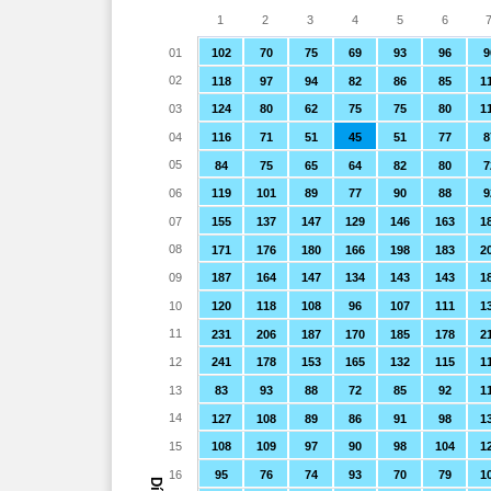
1
2
3
4
5
6
01
102
70
75
69
93
96
9
02
118
97
94
82
86
85
1
03
124
80
62
75
75
80
1
04
116
71
51
45
51
77
8
05
84
75
65
64
82
80
7
06
119
101
89
77
90
88
9
07
155
137
147
129
146
163
1
08
171
176
180
166
198
183
2
09
187
164
147
134
143
143
1
10
120
118
108
96
107
111
1
11
231
206
187
170
185
178
2
12
241
178
153
165
132
115
1
13
83
93
88
72
85
92
1
14
127
108
89
86
91
98
1
15
108
109
97
90
98
104
1
16
95
76
74
93
70
79
1
Día