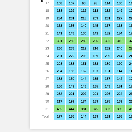
17
108
107
98
95
114
130
1
18
138
129
112
113
132
149
1
19
254
231
215
209
231
227
2
20
163
156
140
145
167
163
1
21
141
143
130
141
152
154
1
22
301
285
289
266
302
315
3
23
260
233
219
216
232
240
2
24
231
222
203
189
209
214
2
25
208
183
151
153
180
190
2
26
204
183
162
153
151
144
1
27
183
150
144
135
137
142
1
28
180
149
143
135
143
151
1
29
232
221
209
201
226
224
2
30
217
199
174
159
175
189
2
31
485
444
381
375
393
399
4
Total
177
158
144
139
151
155
1