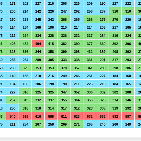
63
171
202
227
216
206
226
209
190
227
222
2
70
200
214
242
226
247
262
256
237
310
310
3
27
250
233
245
242
268
265
268
276
270
220
1
36
114
134
168
196
210
214
214
205
217
185
1
75
212
294
334
328
336
332
317
284
316
324
3
21
426
454
494
415
382
390
377
360
392
396
4
76
328
356
344
358
399
398
432
389
408
392
3
49
255
254
289
305
333
338
331
291
317
293
2
43
259
329
353
353
370
357
341
289
298
286
2
48
149
185
210
216
249
246
251
227
184
168
1
21
104
166
206
198
198
211
225
215
184
165
1
74
227
316
325
325
347
352
336
302
302
288
2
31
267
319
332
337
355
364
356
325
334
346
3
13
250
318
318
314
317
312
323
305
319
292
2
83
540
615
616
589
611
623
632
588
592
597
5
75
211
254
267
258
269
271
265
240
260
249
2