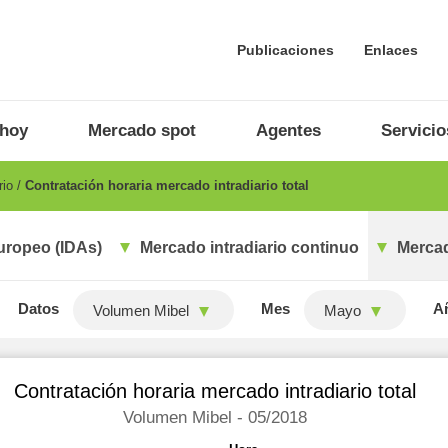
Publicaciones
Enlaces
 hoy
Mercado spot
Agentes
Servicio
rio
Contratación horaria mercado intradiario total
uropeo (IDAs)
Mercado intradiario continuo
Mercad
Datos
Mes
A
Volumen Mibel
Mayo
Contratación horaria mercado intradiario total
Volumen Mibel - 05/2018