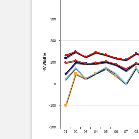
300
200
EUR/MWh
100
0
-100
-200
01
02
03
04
05
06
07
08