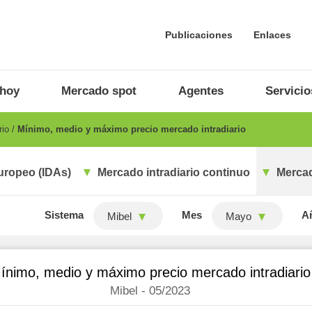
Publicaciones
Enlaces
 hoy
Mercado spot
Agentes
Servicio
rio
Mínimo, medio y máximo precio mercado intradiario
uropeo (IDAs)
Mercado intradiario continuo
Mercad
Sistema
Mes
A
Mibel
Mayo
ínimo, medio y máximo precio mercado intradiario
Mibel - 05/2023