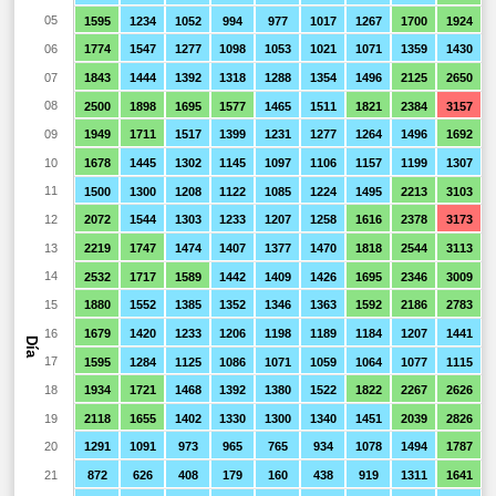
05
1595
1234
1052
994
977
1017
1267
1700
1924
06
1774
1547
1277
1098
1053
1021
1071
1359
1430
07
1843
1444
1392
1318
1288
1354
1496
2125
2650
08
2500
1898
1695
1577
1465
1511
1821
2384
3157
09
1949
1711
1517
1399
1231
1277
1264
1496
1692
10
1678
1445
1302
1145
1097
1106
1157
1199
1307
11
1500
1300
1208
1122
1085
1224
1495
2213
3103
12
2072
1544
1303
1233
1207
1258
1616
2378
3173
13
2219
1747
1474
1407
1377
1470
1818
2544
3113
14
2532
1717
1589
1442
1409
1426
1695
2346
3009
15
1880
1552
1385
1352
1346
1363
1592
2186
2783
16
1679
1420
1233
1206
1198
1189
1184
1207
1441
Día
17
1595
1284
1125
1086
1071
1059
1064
1077
1115
18
1934
1721
1468
1392
1380
1522
1822
2267
2626
19
2118
1655
1402
1330
1300
1340
1451
2039
2826
20
1291
1091
973
965
765
934
1078
1494
1787
21
872
626
408
179
160
438
919
1311
1641