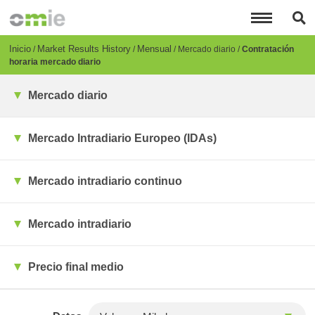
Pasar
al
contenido
principal
Breadcrumb
Inicio
Market Results History
Mensual
Mercado diario
Contratación
horaria mercado diario
Mercado diario
Mercado Intradiario Europeo (IDAs)
Mercado intradiario continuo
Mercado intradiario
Precio final medio