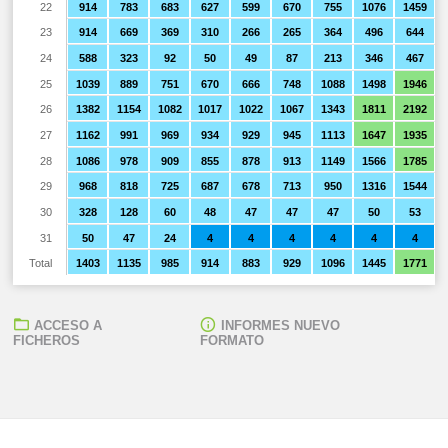
22
914
783
683
627
599
670
755
1076
1459
23
914
669
369
310
266
265
364
496
644
24
588
323
92
50
49
87
213
346
467
25
1039
889
751
670
666
748
1088
1498
1946
26
1382
1154
1082
1017
1022
1067
1343
1811
2192
27
1162
991
969
934
929
945
1113
1647
1935
28
1086
978
909
855
878
913
1149
1566
1785
29
968
818
725
687
678
713
950
1316
1544
30
328
128
60
48
47
47
47
50
53
31
50
47
24
4
4
4
4
4
4
Total
1403
1135
985
914
883
929
1096
1445
1771
ACCESO A
INFORMES NUEVO
FICHEROS
FORMATO