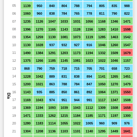
05
1139
950
840
804
788
794
805
835
988
06
1060
960
838
784
765
778
811
790
822
07
1235
1126
1047
1033
1031
1056
1168
1346
1471
08
1396
1270
1165
1143
1128
1156
1283
1410
1598
09
1354
1259
1130
1081
1073
1119
1285
1463
1542
10
1130
1028
937
932
927
916
1046
1260
1547
11
1490
1384
1291
1203
1173
1194
1332
1509
1679
12
1375
1266
1185
1145
1081
1023
1022
1046
1157
13
868
790
759
718
715
705
701
658
723
14
1228
1042
889
831
838
894
1141
1265
1451
15
1200
1021
863
788
784
847
1050
1270
1479
16
1143
935
885
850
861
892
1064
1371
1550
Día
17
1169
1043
974
951
944
991
1117
1347
1508
18
1369
1194
1093
1039
1043
1112
1309
1508
1658
19
1471
1333
1262
1215
1184
1185
1171
1197
1300
20
1280
1183
1114
1055
1022
1005
960
909
976
21
1304
1208
1136
1103
1101
1140
1295
1449
1641