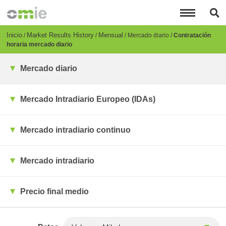
Pasar
al
contenido
principal
Breadcrumb
Inicio
Market Results History
Mensual
Mercado diario
Contratación
horaria mercado diario
Mercado diario
Mercado Intradiario Europeo (IDAs)
Mercado intradiario continuo
Mercado intradiario
Precio final medio