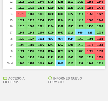
22
1518
1416
1346
1305
1288
1319
1422
1556
1645
23
1519
1419
1334
1299
1299
1326
1436
1583
1778
24
1578
1460
1361
1320
1306
1327
1414
1558
1722
25
1521
1417
1334
1307
1294
1317
1419
1563
1746
26
1510
1365
1221
1194
1162
1150
1129
1130
1305
27
1343
1242
1166
1109
1057
1013
989
923
1034
28
1339
1227
1003
956
954
999
1269
1501
1693
29
1508
1389
1306
1271
1267
1291
1416
1574
1683
30
1521
1431
1310
1244
1220
1274
1403
1627
1839
31
1504
1235
1166
1121
1106
1166
1355
1511
1670
Total
1286
1154
1063
1023
1008
1028
1132
1267
1412
ACCESO A
INFORMES NUEVO
FICHEROS
FORMATO