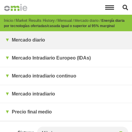
Pasar
al
contenido
principal
Breadcrumb
Inicio
Market Results History
Mensual
Mercado diario
Energía diaria
por tecnologías ofertadas/casada igual o superior al 95% marginal
Mercado diario
Mercado Intradiario Europeo (IDAs)
Mercado intradiario continuo
Mercado intradiario
Precio final medio