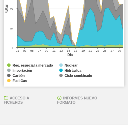
MWh
50k
25k
0
01
03
05
07
09
11
13
15
17
19
21
23
25
27
29
Día
Reg. especial a mercado
Nuclear
Importación
Hidráulica
Carbón
Ciclo combinado
Fuel-Gas
ACCESO A
INFORMES NUEVO
FICHEROS
FORMATO