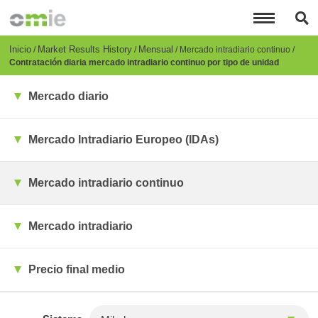
Pasar
al
contenido
principal
Breadcrumb
Inicio
Market Results History
Mensual
Mercado intradiario continuo
Contratación diaria mercado intradiario continuo por tipo de unidad
Mercado diario
Mercado Intradiario Europeo (IDAs)
Mercado intradiario continuo
Mercado intradiario
Precio final medio