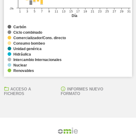
-25k
1
3
5
7
9
11
13
15
17
19
21
23
25
27
29
31
Día
Carbón
Ciclo combinado
Comercializador/Cons. directo
Consumo bombeo
Unidad genérica
Hidráulica
Intercambio Internacionales
Nuclear
Renovables
ACCESO A
INFORMES NUEVO
FICHEROS
FORMATO