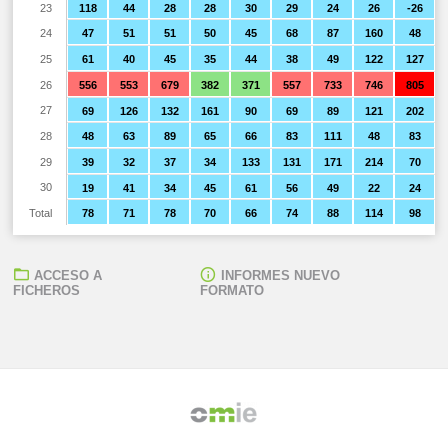
23
118
44
28
28
30
29
24
26
-26
24
47
51
51
50
45
68
87
160
48
25
61
40
45
35
44
38
49
122
127
26
556
553
679
382
371
557
733
746
805
27
69
126
132
161
90
69
89
121
202
28
48
63
89
65
66
83
111
48
83
29
39
32
37
34
133
131
171
214
70
30
19
41
34
45
61
56
49
22
24
Total
78
71
78
70
66
74
88
114
98
ACCESO A
INFORMES NUEVO
FICHEROS
FORMATO