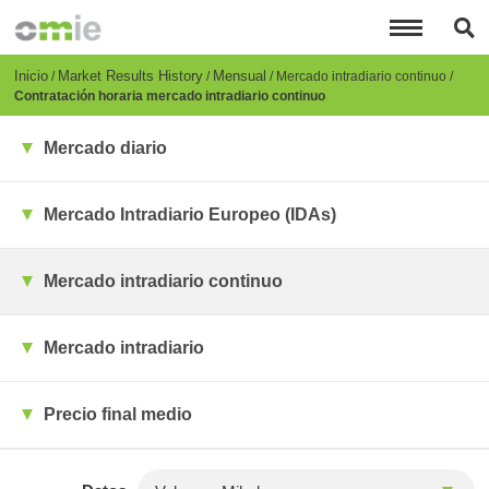
Pasar
al
contenido
principal
Breadcrumb
Inicio
Market Results History
Mensual
Mercado intradiario continuo
Contratación horaria mercado intradiario continuo
Mercado diario
Mercado Intradiario Europeo (IDAs)
Mercado intradiario continuo
Mercado intradiario
Precio final medio