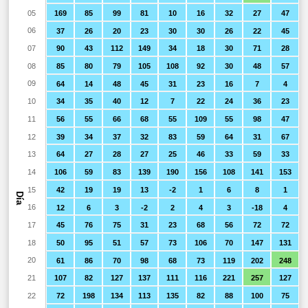
05
169
85
99
81
10
16
32
27
47
06
37
26
20
23
30
30
26
22
45
07
90
43
112
149
34
18
30
71
28
08
85
80
79
105
108
92
30
48
57
09
64
14
48
45
31
23
16
7
4
10
34
35
40
12
7
22
24
36
23
11
56
55
66
68
55
109
55
98
47
12
39
34
37
32
83
59
64
31
67
13
64
27
28
27
25
46
33
59
33
14
106
59
83
139
190
156
108
141
153
15
42
19
19
13
-2
1
6
8
1
Día
16
12
6
3
-2
2
4
3
-18
4
17
45
76
75
31
23
68
56
72
72
18
50
95
51
57
73
106
70
147
131
20
61
86
70
98
68
73
119
202
248
21
107
82
127
137
111
116
221
257
127
22
72
198
134
113
135
82
88
100
75