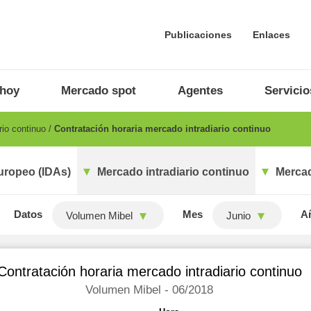
Publicaciones
Enlaces
 hoy
Mercado spot
Agentes
Servicio
rio continuo
Contratación horaria mercado intradiario continuo
uropeo (IDAs)
Mercado intradiario continuo
Mercad
Datos
Mes
A
Volumen Mibel
Junio
Contratación horaria mercado intradiario continuo
Volumen Mibel - 06/2018