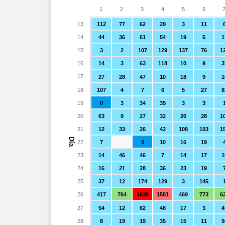
1
2
3
4
5
6
13
112
77
62
29
3
11
14
44
36
61
54
19
5
1
15
3
2
107
129
137
76
1
16
14
3
63
118
10
9
3
17
27
28
47
10
18
9
1
18
107
4
7
6
5
27
8
19
0
3
34
35
3
3
20
63
9
27
32
26
28
1
21
12
33
26
42
108
103
1
Día
22
7
0
10
16
19
23
14
46
46
7
14
17
1
24
16
21
28
36
23
19
25
37
12
174
129
3
145
26
417
764
1630
1581
469
773
6
27
54
12
62
48
17
3
4
28
8
19
19
35
15
11
9