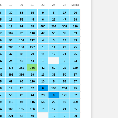
8
19
20
21
22
23
24
Media
4
30
58
55
9
5
17
26
5
18
55
45
6
26
47
28
8
12
91
55
480
204
308
120
7
107
70
116
47
50
35
63
6
98
106
212
4
3
13
43
61
283
150
277
1
11
22
75
54
47
33
79
11
12
71
25
87
24
46
44
1
6
63
10
476
381
756
42
60
29
129
89
392
386
19
13
33
50
87
5
69
66
110
13
5
53
37
8
19
26
67
0
158
236
45
5
56
23
44
23
0
121
52
9
112
97
116
55
22
19
359
67
160
165
166
7
17
21
65
81
221
43
49
12
2
69