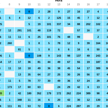
Hora
7
8
9
10
11
12
13
14
15
16
17
1
6
4
0
2
28
9
27
16
27
4
1
5
4
12
6
2
125
15
45
7
12
1
25
5
19
101
337
34
88
202
102
2
7
12
291
101
48
119
72
57
16
37
1
6
11
11
6
25
101
76
48
99
2
1
2
260
1
8
5
78
12
9
39
164
1
1
81
5
1
8
6
6
16
6
50
05
1
0
108
9
143
98
137
49
243
1
54
17
17
36
81
44
49
67
55
19
187
3
4
11
10
18
49
36
38
45
54
17
389
3
0
13
35
64
27
25
30
26
56
57
4
7
11
5
78
77
30
49
36
57
24
29
2
1
173
17
60
63
24
29
42
6
13
20
2
42
180
352
179
172
262
224
389
98
4
5
1
348
11
16
6
20
42
30
12
130
1
4
111
81
53
72
0
6
224
287
20
29
1