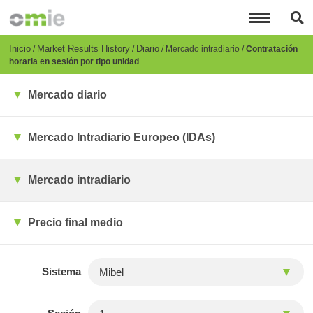
Pasar
al
contenido
principal
Breadcrumb
Inicio
Market Results History
Diario
Mercado intradiario
Contratación
horaria en sesión por tipo unidad
Mercado diario
Mercado Intradiario Europeo (IDAs)
Mercado intradiario
Precio final medio
Sistema