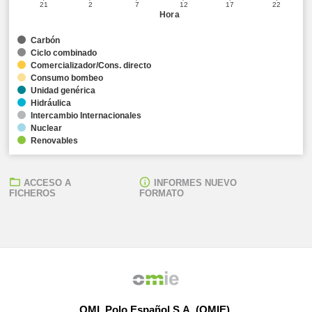
21
2
7
12
17
22
Hora
Carbón
Ciclo combinado
Comercializador/Cons. directo
Consumo bombeo
Unidad genérica
Hidráulica
Intercambio Internacionales
Nuclear
Renovables
ACCESO A
INFORMES NUEVO
FICHEROS
FORMATO
OMI, Polo Español S.A. (OMIE)