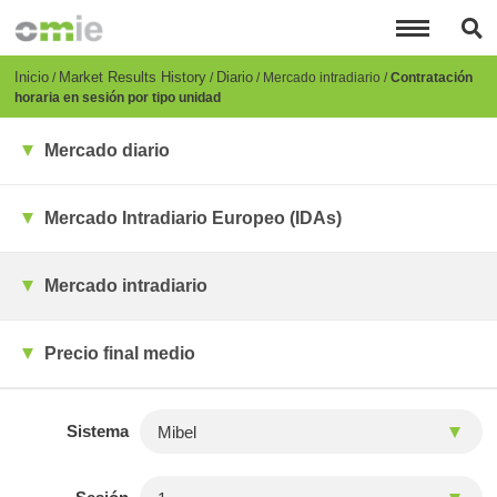
Pasar
al
contenido
principal
Breadcrumb
Inicio
Market Results History
Diario
Mercado intradiario
Contratación
horaria en sesión por tipo unidad
Mercado diario
Mercado Intradiario Europeo (IDAs)
Mercado intradiario
Precio final medio
Sistema