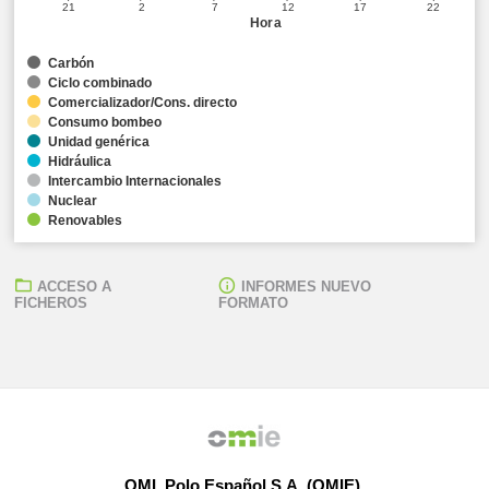
21
2
7
12
17
22
Hora
Carbón
Ciclo combinado
Comercializador/Cons. directo
Consumo bombeo
Unidad genérica
Hidráulica
Intercambio Internacionales
Nuclear
Renovables
ACCESO A
INFORMES NUEVO
FICHEROS
FORMATO
OMI, Polo Español S.A. (OMIE)