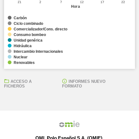
21
2
7
12
17
22
Hora
Carbón
Ciclo combinado
Comercializador/Cons. directo
Consumo bombeo
Unidad genérica
Hidráulica
Intercambio Internacionales
Nuclear
Renovables
ACCESO A
INFORMES NUEVO
FICHEROS
FORMATO
OMI, Polo Español S.A. (OMIE)