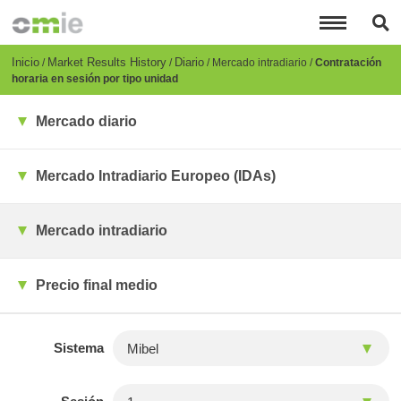
Pasar
al
contenido
principal
Breadcrumb
Inicio
Market Results History
Diario
Mercado intradiario
Contratación
horaria en sesión por tipo unidad
Mercado diario
Mercado Intradiario Europeo (IDAs)
Mercado intradiario
Precio final medio
Sistema