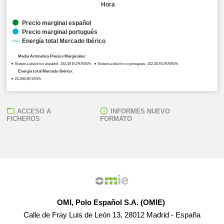
Hora
Precio marginal español
Precio marginal portugués
Energía total Mercado Ibérico
Media Aritmética Precios Marginales:
● Sistema eléctrico español: 152,30 EUR/MWh ● Sistema eléctrico portugués: 152,30 EUR/MWh
Energía total Mercado Ibérico:
● 24.256,80 MWh
ACCESO A
INFORMES NUEVO
FICHEROS
FORMATO
OMI, Polo Español S.A. (OMIE)
Calle de Fray Luis de León 13, 28012 Madrid - España