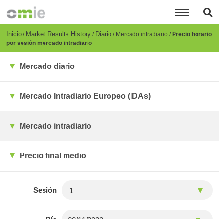
Pasar
al
contenido
principal
Breadcrumb
Inicio
Market Results History
Diario
Mercado intradiario
Precio horario
por sesión mercado intradiario
Mercado diario
Mercado Intradiario Europeo (IDAs)
Mercado intradiario
Precio final medio
Sesión