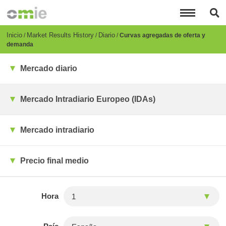
Pasar
al
contenido
principal
Breadcrumb
Inicio
Market Results History
Diario
Curvas agregadas de oferta y
demanda
Mercado diario
Mercado Intradiario Europeo (IDAs)
Mercado intradiario
Precio final medio
Hora