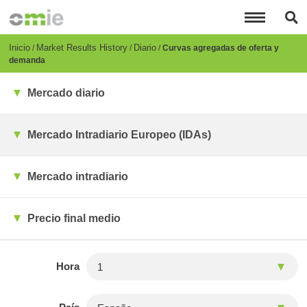
Pasar
al
contenido
principal
Breadcrumb
Inicio
Market Results History
Diario
Curvas agregadas de oferta y
demanda
Mercado diario
Mercado Intradiario Europeo (IDAs)
Mercado intradiario
Precio final medio
Hora