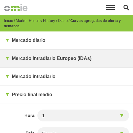
Pasar
al
contenido
principal
Breadcrumb
Inicio
Market Results History
Diario
Curvas agregadas de oferta y
demanda
Mercado diario
Mercado Intradiario Europeo (IDAs)
Mercado intradiario
Precio final medio
Hora