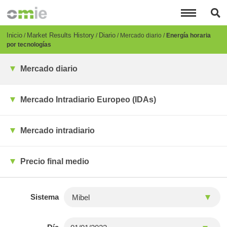
Pasar
al
contenido
principal
Breadcrumb
Inicio
Market Results History
Diario
Mercado diario
Energía horaria
por tecnologías
Mercado diario
Mercado Intradiario Europeo (IDAs)
Mercado intradiario
Precio final medio
Sistema