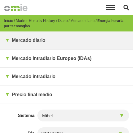
Pasar
al
contenido
principal
Breadcrumb
Inicio
Market Results History
Diario
Mercado diario
Energía horaria
por tecnologías
Mercado diario
Mercado Intradiario Europeo (IDAs)
Mercado intradiario
Precio final medio
Sistema