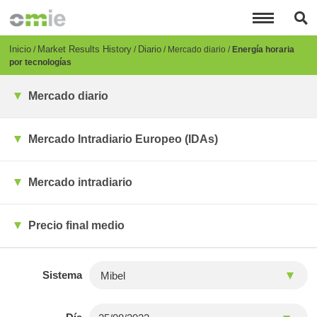
Pasar
al
contenido
principal
Breadcrumb
Inicio
Market Results History
Diario
Mercado diario
Energía horaria
por tecnologías
Mercado diario
Mercado Intradiario Europeo (IDAs)
Mercado intradiario
Precio final medio
Sistema