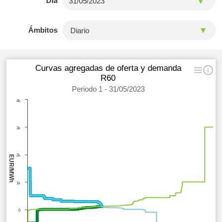
Día
Ámbitos
Curvas agregadas de oferta y demanda
R60
Periodo 1 - 31/05/2023
4k
3k
2k
EUR/MWh
1k
0