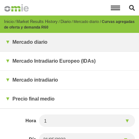
Pasar
al
contenido
principal
Breadcrumb
Inicio
Market Results History
Diario
Mercado diario
Curvas agregadas
de oferta y demanda R60
Mercado diario
Mercado Intradiario Europeo (IDAs)
Mercado intradiario
Precio final medio
Hora