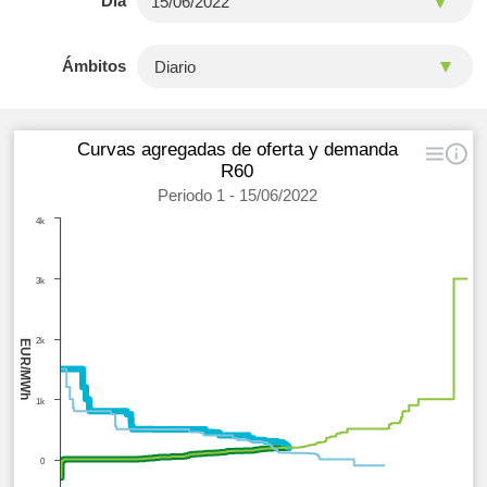
Día
Ámbitos
Curvas agregadas de oferta y demanda
R60
Periodo 1 - 15/06/2022
4k
3k
2k
EUR/MWh
1k
0