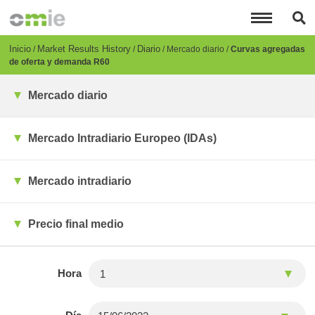
Pasar
al
contenido
principal
Breadcrumb
Inicio
Market Results History
Diario
Mercado diario
Curvas agregadas
de oferta y demanda R60
Mercado diario
Mercado Intradiario Europeo (IDAs)
Mercado intradiario
Precio final medio
Hora