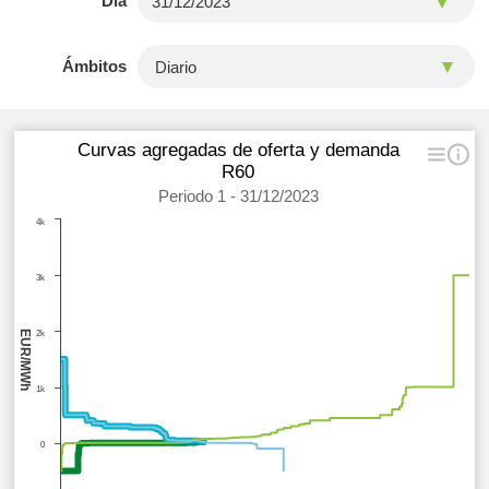
Día
Ámbitos
Curvas agregadas de oferta y demanda
R60
Periodo 1 - 31/12/2023
4k
3k
EUR/MWh
2k
1k
0