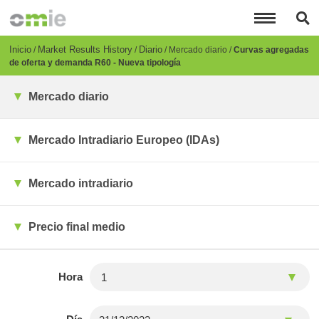
Pasar
al
contenido
principal
Breadcrumb
Inicio
Market Results History
Diario
Mercado diario
Curvas agregadas
de oferta y demanda R60 - Nueva tipología
Mercado diario
Mercado Intradiario Europeo (IDAs)
Mercado intradiario
Precio final medio
Hora