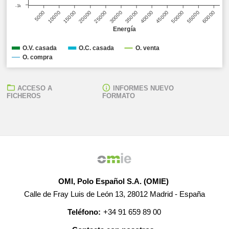
-1k
35000
5000
40000
10000
45000
15000
50000
20000
55000
25000
60000
30000
Energía
O.V. casada
O.C. casada
O. venta
O. compra
ACCESO A
INFORMES NUEVO
FICHEROS
FORMATO
OMI, Polo Español S.A. (OMIE)
Calle de Fray Luis de León 13, 28012 Madrid - España
Teléfono:
+34 91 659 89 00