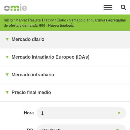
Pasar
al
contenido
principal
Breadcrumb
Inicio
Market Results History
Diario
Mercado diario
Curvas agregadas
de oferta y demanda R60 - Nueva tipología
Mercado diario
Mercado Intradiario Europeo (IDAs)
Mercado intradiario
Precio final medio
Hora