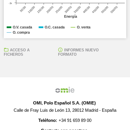
-1k
50000
5000
55000
10000
15000
20000
25000
30000
35000
40000
45000
Energía
O.V. casada
O.C. casada
O. venta
O. compra
ACCESO A
INFORMES NUEVO
FICHEROS
FORMATO
OMI, Polo Español S.A. (OMIE)
Calle de Fray Luis de León 13, 28012 Madrid - España
Teléfono:
+34 91 659 89 00