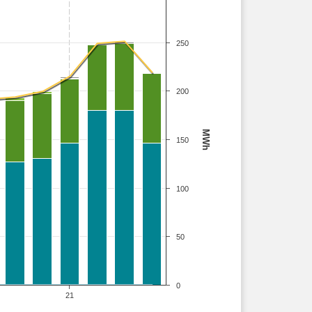
250
200
MWh
150
100
50
0
21