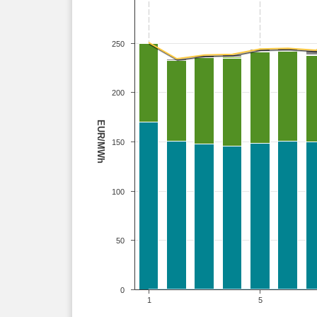
250
200
EUR/MWh
150
100
50
0
1
5