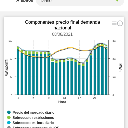
Ámbitos
Componentes precio final demanda
nacional
08/08/2021
120
30k
80
20k
EUR/MWh
MWh
40
10k
0
0
1
5
9
13
17
21
Hora
Precio del mercado diario
Sobrecoste restricciones
Sobrecoste m. intradiario
Sobrecoste procesos del OS