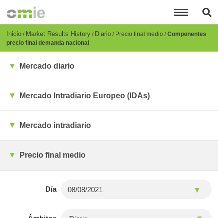
Pasar
al
contenido
principal
Breadcrumb
Inicio
Market Results History
Diario
Precio final medio
Componentes
precio final demanda nacional
Mercado diario
Mercado Intradiario Europeo (IDAs)
Mercado intradiario
Precio final medio
Día