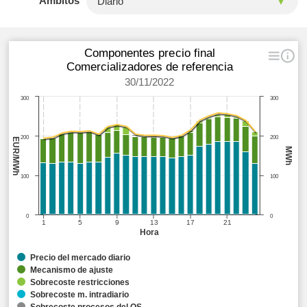
Ámbitos
Componentes precio final
Comercializadores de referencia
30/11/2022
300
300
200
200
EUR/MWh
MWh
100
100
0
0
1
5
9
13
17
21
Hora
Precio del mercado diario
Mecanismo de ajuste
Sobrecoste restricciones
Sobrecoste m. intradiario
Sobrecoste procesos del OS