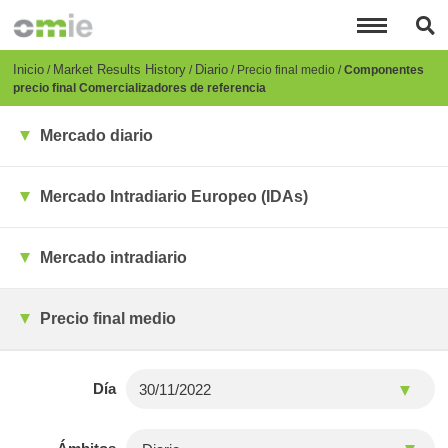
Pasar
al
contenido
principal
Breadcrumb
Inicio
Market Results History
Diario
Precio final medio
Componentes
precio final Comercializadores de referencia
Mercado diario
Mercado Intradiario Europeo (IDAs)
Mercado intradiario
Precio final medio
Día