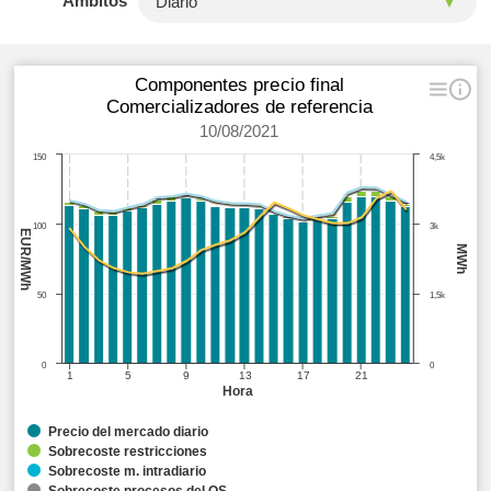
Ámbitos
Componentes precio final
Comercializadores de referencia
10/08/2021
150
4,5k
100
3k
EUR/MWh
MWh
50
1,5k
0
0
1
5
9
13
17
21
Hora
Precio del mercado diario
Sobrecoste restricciones
Sobrecoste m. intradiario
Sobrecoste procesos del OS