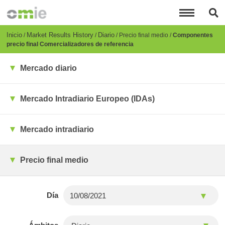
Pasar
al
contenido
principal
Breadcrumb
Inicio
Market Results History
Diario
Precio final medio
Componentes
precio final Comercializadores de referencia
Mercado diario
Mercado Intradiario Europeo (IDAs)
Mercado intradiario
Precio final medio
Día