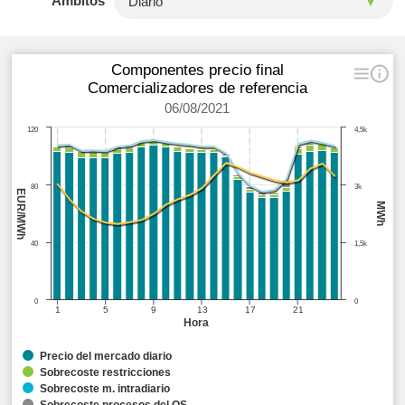
Ámbitos
Componentes precio final
Comercializadores de referencia
06/08/2021
120
4,5k
80
3k
EUR/MWh
MWh
40
1,5k
0
0
1
5
9
13
17
21
Hora
Precio del mercado diario
Sobrecoste restricciones
Sobrecoste m. intradiario
Sobrecoste procesos del OS