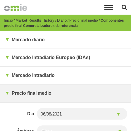
Pasar
al
contenido
principal
Breadcrumb
Inicio
Market Results History
Diario
Precio final medio
Componentes
precio final Comercializadores de referencia
Mercado diario
Mercado Intradiario Europeo (IDAs)
Mercado intradiario
Precio final medio
Día