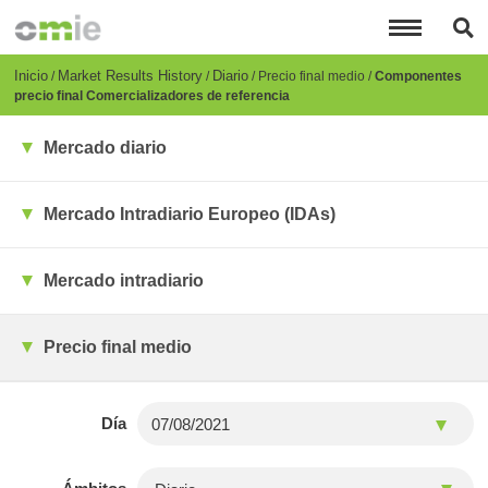
Pasar
al
contenido
principal
Breadcrumb
Inicio
Market Results History
Diario
Precio final medio
Componentes
precio final Comercializadores de referencia
Mercado diario
Mercado Intradiario Europeo (IDAs)
Mercado intradiario
Precio final medio
Día