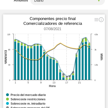
Ámbitos
Componentes precio final
Comercializadores de referencia
07/08/2021
120
4,5k
80
3k
EUR/MWh
MWh
40
1,5k
0
0
1
5
9
13
17
21
Hora
Precio del mercado diario
Sobrecoste restricciones
Sobrecoste m. intradiario
Sobrecoste procesos del OS