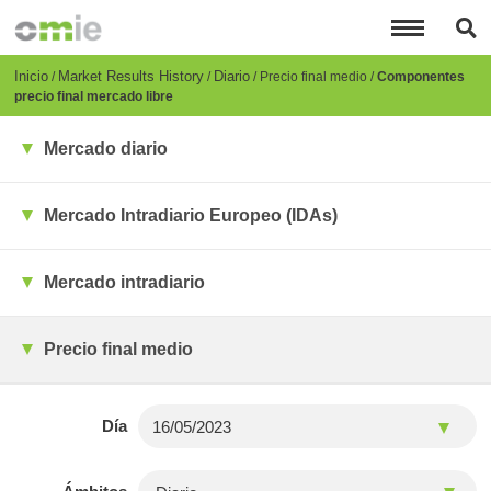
Pasar
al
contenido
principal
Breadcrumb
Inicio
Market Results History
Diario
Precio final medio
Componentes
precio final mercado libre
Mercado diario
Mercado Intradiario Europeo (IDAs)
Mercado intradiario
Precio final medio
Día