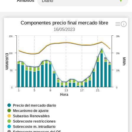
Ámbitos
Componentes precio final mercado libre
16/05/2023
150
30k
100
20k
EUR/MWh
MWh
50
10k
0
0
1
5
9
13
17
21
Hora
Precio del mercado diario
Mecanismo de ajuste
Subastas Renovables
Sobrecoste restricciones
Sobrecoste m. intradiario
Sobrecoste procesos del OS